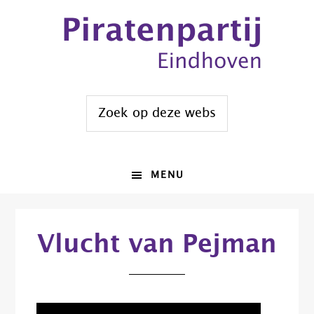
Spring
Door
naar
naar
de
de
hoofdnavigatie
hoofd
inhoud
Zoek
op
deze
website
MENU
Vlucht van Pejman