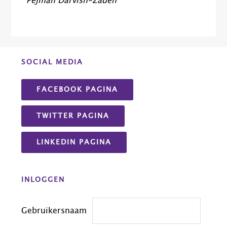
Pejman Darvish-Zadeh
Before
SOCIAL MEDIA
Footer
FACEBOOK PAGINA
TWITTER PAGINA
LINKEDIN PAGINA
INLOGGEN
Gebruikersnaam