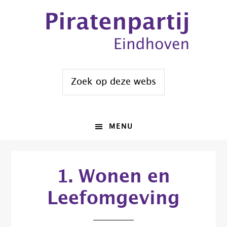
Spring
Door
naar
naar
de
de
hoofdnavigatie
hoofd
inhoud
Zoek
op
deze
website
MENU
1. Wonen en
Leefomgeving