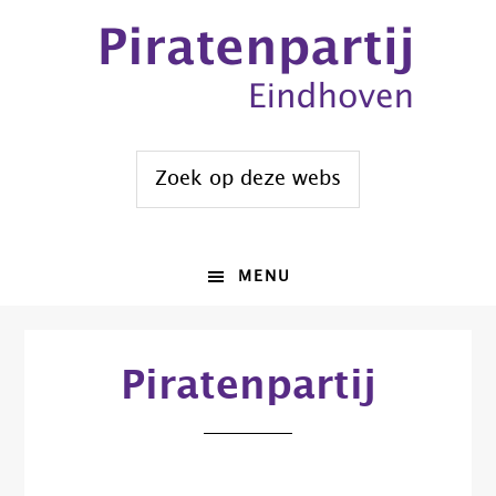
Spring
Door
naar
naar
de
de
hoofdnavigatie
hoofd
inhoud
Zoek
op
deze
website
MENU
Piratenpartij