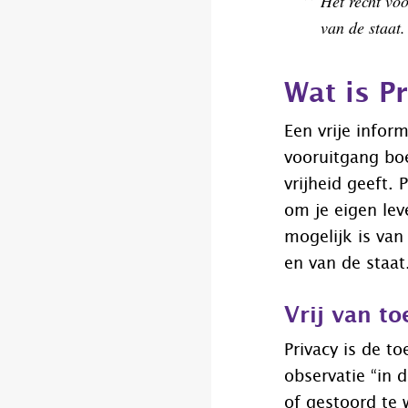
Het recht voo
van de staat.
Wat is P
Een vrije infor
vooruitgang bo
vrijheid geeft. 
om je eigen leve
mogelijk is va
en van de staat
Vrij van to
Privacy is de to
observatie “in
of gestoord te