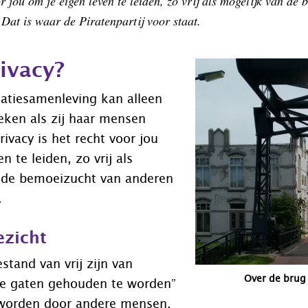
r jou om je eigen leven te leiden, zo vrij als mogelijk van de
 Dat is waar de Piratenpartij voor staat.
rivacy?
matiesamenleving kan alleen
eken als zij haar mensen
Privacy is het recht voor jou
n te leiden, zo vrij als
n de bemoeizucht van anderen
.
ezicht
estand van vrij zijn van
Over de brug
 de gaten gehouden te worden”
 worden door andere mensen.