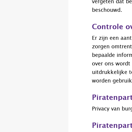
vergeten dat be
beschouwd.
Controle o
Er zijn een aan
zorgen omtrent
bepaalde inform
over ons wordt
uitdrukkelijke
worden gebruik
Piratenpar
Privacy van bu
Piratenpar