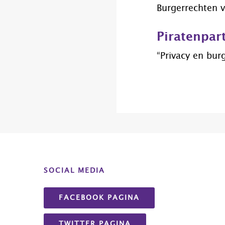
Burgerrechten 
Piratenpar
“Privacy en bu
Before
Footer
SOCIAL MEDIA
FACEBOOK PAGINA
TWITTER PAGINA