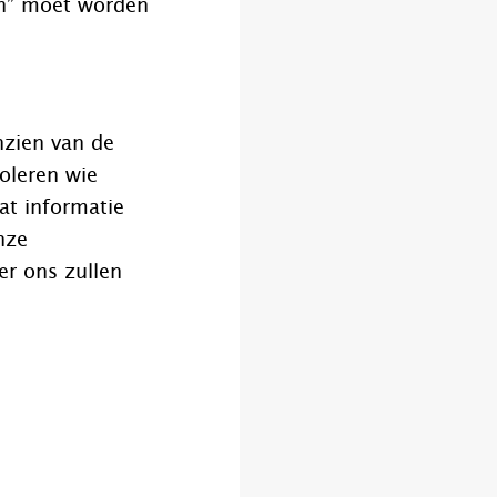
an” moet worden
nzien van de
oleren wie
at informatie
nze
er ons zullen